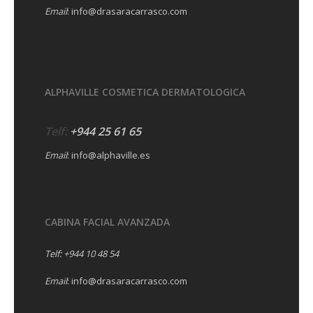
Email
:
info@drasaracarrasco.com
ALPHAVILLE COSMETICA DERMATOLOGICA
Telf:
+944 25 61 65
Email
:
info@alphaville.es
CABINA FACIAL AVANZADA
Telf:
+944 10 48 54
Email
:
info@drasaracarrasco.com