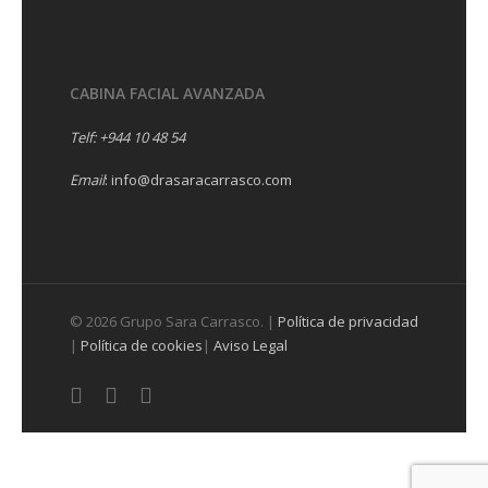
CABINA FACIAL AVANZADA
Telf:
+944 10 48 54
Email
:
info@drasaracarrasco.com
© 2026 Grupo Sara Carrasco. |
Política de privacidad
|
Política de cookies
|
Aviso Legal