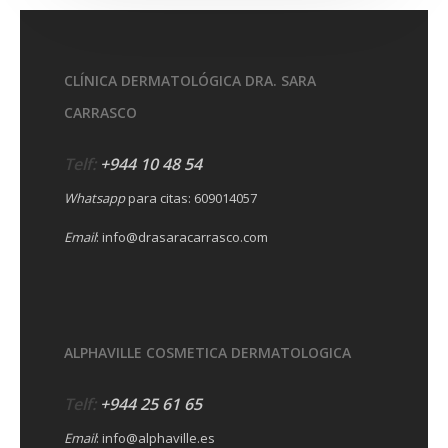
PRIMERA VISITA
NOSOTROS
CLÍNICA DERMATOLÓGICA DRA. SARA
CARRASCO
Telf:
+944 10 48 54
Whatsapp
para citas:
609014057
Email
:
info@drasaracarrasco.com
ALPHAVILLE COSMETICA DERMATOLOGICA
Telf:
+944 25 61 65
Email
:
info@alphaville.es