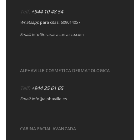
Telf:
+944 10 48 54
Whatsapp
para citas:
609014057
Email
:
info@drasaracarrasco.com
ALPHAVILLE COSMETICA DERMATOLOGICA
Telf:
+944 25 61 65
Email
:
info@alphaville.es
CABINA FACIAL AVANZADA