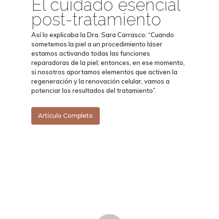
El cuidado esencial
DERMATOLOGÍA CLÍNICA
post-tratamiento
DERMATOLOGÍA ESTÉTICA
Así lo explicaba la Dra. Sara Carrasco: “Cuando
COSMÉTICA MÉDICA
sometemos la piel a un procedimiento láser
estamos activando todas las funciones
PRIMERA VISITA
reparadoras de la piel; entonces, en ese momento,
si nosotros aportamos elementos que activen la
regeneración y la renovación celular, vamos a
NOSOTROS
potenciar los resultados del tratamiento”.
Artículo Completo