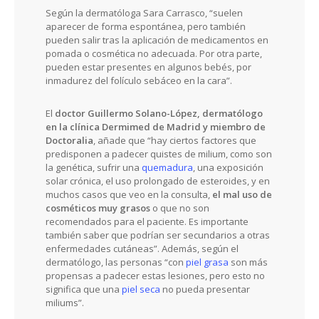
Según la dermatóloga Sara Carrasco, “suelen
aparecer de forma espontánea, pero también
pueden salir tras la aplicación de medicamentos en
pomada o cosmética no adecuada. Por otra parte,
pueden estar presentes en algunos bebés, por
inmadurez del folículo sebáceo en la cara”.
El
doctor Guillermo Solano-López, dermatólogo
en la clínica Dermimed de Madrid y miembro de
Doctoralia
, añade que “hay ciertos factores que
predisponen a padecer quistes de milium, como son
la genética, sufrir una
quemadura
, una exposición
solar crónica, el uso prolongado de esteroides, y en
muchos casos que veo en la consulta,
el mal uso de
cosméticos muy grasos
o que no son
recomendados para el paciente. Es importante
también saber que podrían ser secundarios a otras
enfermedades cutáneas”. Además, según el
dermatólogo, las personas “con
piel grasa
son más
propensas a padecer estas lesiones, pero esto no
significa que una
piel seca
no pueda presentar
miliums”.