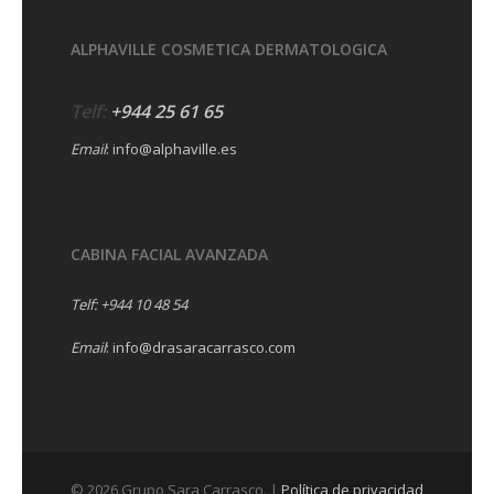
ALPHAVILLE COSMETICA DERMATOLOGICA
Telf:
+944 25 61 65
Email
:
info@alphaville.es
CABINA FACIAL AVANZADA
Telf:
+944 10 48 54
Email
:
info@drasaracarrasco.com
© 2026 Grupo Sara Carrasco. |
Política de privacidad