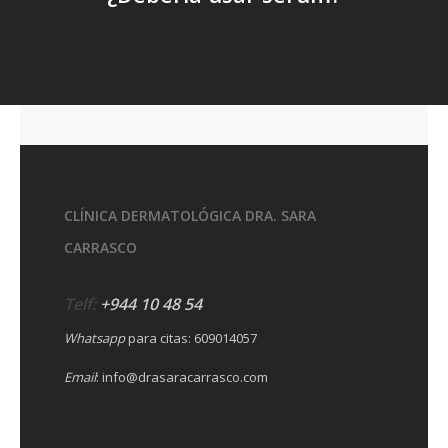
CLÍNICA DERMATOLÓGICA DRA. SARA
CARRASCO
Telf:
+944 10 48 54
Whatsapp
para citas:
609014057
Email
:
info@drasaracarrasco.com